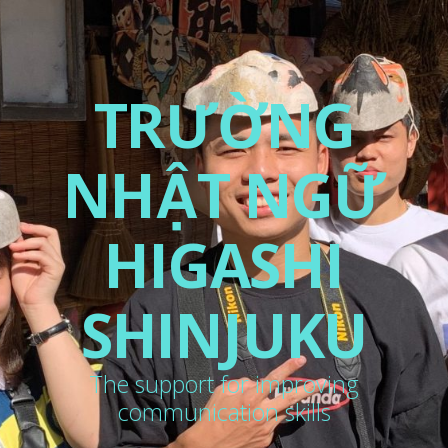
TRƯỜNG
NHẬT NGỮ
HIGASHI
SHINJUKU
The support for improving
communication skills