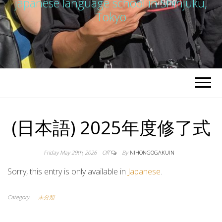
japanese language school in Shinjuku,
Tokyo
(日本語) 2025年度修了式
Friday May 29th, 2026
Off
By
NIHONGOGAKUIN
Sorry, this entry is only available in
Japanese
.
Category
未分類