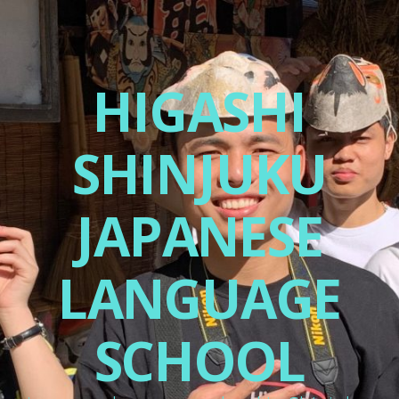
HIGASHI
SHINJUKU
JAPANESE
LANGUAGE
SCHOOL