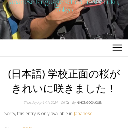
japanese language school in Shinjuku,
Tokyo
(日本語) 学校正面の桜が
きれいに咲きました！
Thursday April 4th, 2024
Off
By
NIHONGOGAKUIN
Sorry, this entry is only available in
Japanese
.