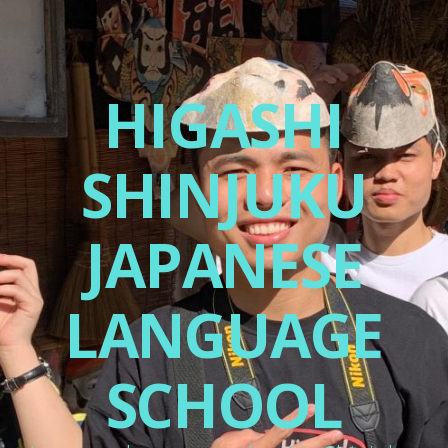
HIGASHI
SHINJUKU
JAPANESE
LANGUAGE
SCHOOL