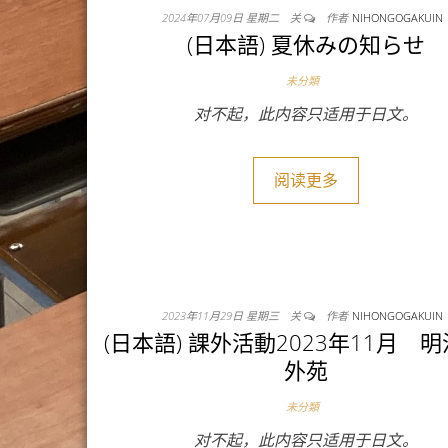
2024年07月09日 星期二
关
作者
NIHONGOGAKUIN
(日本語) 夏休みの知らせ
未分類
对不起，此内容只适用于日文。
阅读更多
2023年11月29日 星期三
关
作者
NIHONGOGAKUIN
(日本語) 課外活動2023年11月 
外苑
未分類
对不起，此内容只适用于日文。