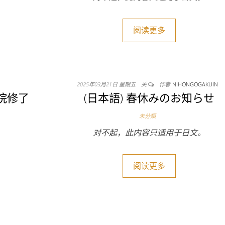
阅读更多
2025年03月21日 星期五
关
作者
NIHONGOGAKUIN
学院修了
(日本語) 春休みのお知らせ
未分類
对不起，此内容只适用于日文。
阅读更多