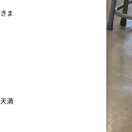
咲きま
島天満