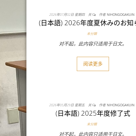
2026年07月02日 星期四
关
作者
NIHONGOGAKUIN
(日本語) 2026年度夏休みのお
未分類
对不起，此内容只适用于日文。
阅读更多
2026年05月29日 星期五
关
作者
NIHONGOGAKUIN
(日本語) 2025年度修了式
未分類
对不起，此内容只适用于日文。