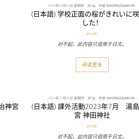
2024年04月04日 星期四
关
作者
NIHONGOGAKUIN
(日本語) 学校正面の桜がきれいに
した！
未分類
对不起，此内容只适用于日文。
阅读更多
2023年07月20日 星期四
关
作者
NIHONGOGAKUIN
明治神宮
(日本語) 課外活動2023年7月 湯
宮 神田神社
未分類
对不起，此内容只适用于日文。