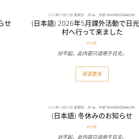
2026年05月29日 星期五
关
作者
NIHONGOGAKUIN
知らせ
(日本語) 2026年5月課外活動で日
村へ行って来ました
未分類
对不起，此内容只适用于日文。
阅读更多
2025年12月04日 星期四
关
作者
NIHONGOGAKUIN
(日本語) 冬休みのお知らせ
未分類
对不起，此内容只适用于日文。