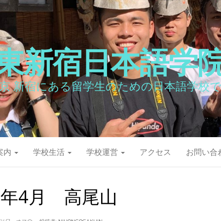
東新宿日本語学
京 新宿にある留学生のための日本語学校
案内
学校生活
学校運営
アクセス
お問い合
17年4月 高尾山