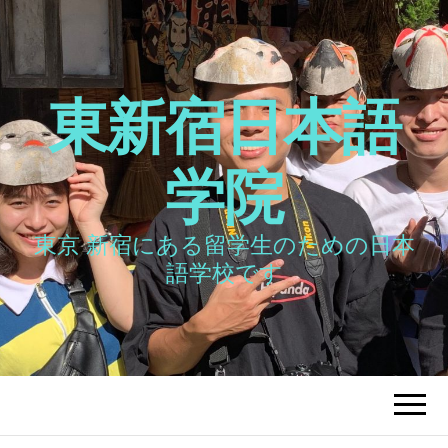
東新宿日本語
学院
東京 新宿にある留学生のための日本
語学校です